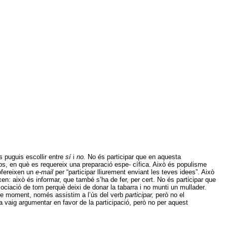
 puguis escollir entre
sí
i
no.
No és participar que en aquesta
exos, en què es requereix una preparació espe- cífica. Això és populisme
 ofereixen un
e-mail
per “participar lliurement enviant les teves idees”. Això
en: això és informar, que també s’ha de fer, per cert. No és participar que
sociació de torn perquè deixi de donar la tabarra i no munti un mullader.
De moment, només assistim a l’ús del verb
participar,
però no el
 vaig argumentar en favor de la participació, però no per aquest