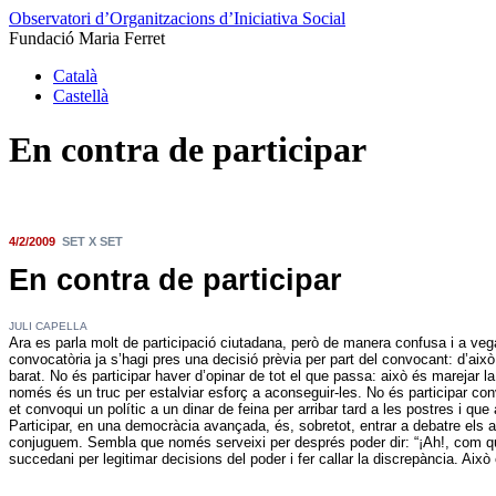
Observatori d’Organitzacions d’Iniciativa Social
Fundació Maria Ferret
Català
Castellà
En contra de participar
4/2/2009
SET X SET
En contra de participar
JULI CAPELLA
Ara es parla molt de participació ciutadana, però de manera confusa i a ve
convocatòria ja s’hagi pres una decisió prèvia per part del convocant: d’aix
barat. No és participar haver d’opinar de tot el que passa: això és marejar la
només és un truc per estalviar esforç a aconseguir-les. No és participar con
et convoqui un polític a un dinar de feina per arribar tard a les postres i qu
Participar, en una democràcia avançada, és, sobretot, entrar a debatre el
conjuguem. Sembla que només serveixi per després poder dir: “¡Ah!, com que
succedani per legitimar decisions del poder i fer callar la discrepància. Això