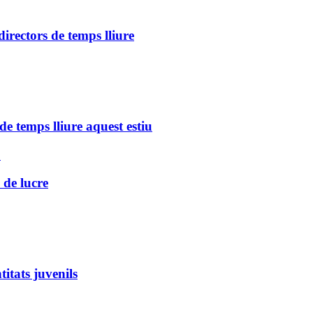
directors de temps lliure
de temps lliure aquest estiu
”
 de lucre
itats juvenils