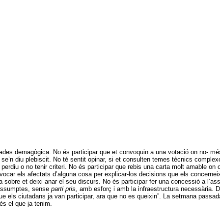
gades demagògica. No és participar que et convoquin a una votació on no- més
ò se’n diu plebiscit. No té sentit opinar, si et consulten temes tècnics compl
 perdiu o no tenir criteri. No és participar que rebis una carta molt amable on
vocar els afectats d’alguna cosa per explicar-los decisions que els concerneix
e a sobre et deixi anar el seu discurs. No és participar fer una concessió a l’as
s assumptes, sense
parti pris,
amb esforç i amb la infraestructura necessària. 
 els ciutadans ja van participar, ara que no es queixin”. La setmana passada
 és el que ja tenim.