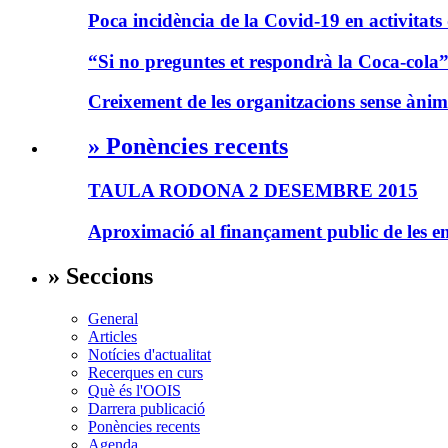
Poca incidència de la Covid-19 en activitats 
“Si no preguntes et respondrà la Coca-cola
Creixement de les organitzacions sense ànim
» Ponències recents
TAULA RODONA 2 DESEMBRE 2015
Aproximació al finançament public de les ent
» Seccions
General
Articles
Notícies d'actualitat
Recerques en curs
Què és l'OOIS
Darrera publicació
Ponències recents
Agenda