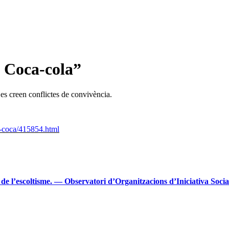
a Coca-cola”
es creen conflictes de convivència.
a-coca/415854.html
 de l’escoltisme. — Observatori d’Organitzacions d’Iniciativa Socia