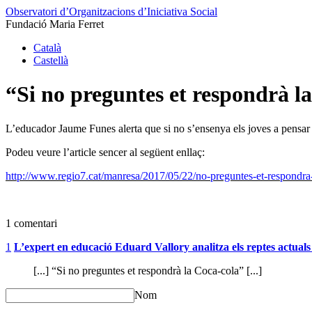
Observatori d’Organitzacions d’Iniciativa Social
Fundació Maria Ferret
Català
Castellà
“Si no preguntes et respondrà l
L’educador Jaume Funes alerta que si no s’ensenya els joves a pensar 
Podeu veure l’article sencer al següent enllaç:
http://www.regio7.cat/manresa/2017/05/22/no-preguntes-et-respondr
1 comentari
1
L’expert en educació Eduard Vallory analitza els reptes actuals
[...] “Si no preguntes et respondrà la Coca-cola” [...]
Nom