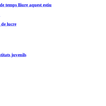
de temps lliure aquest estiu
”
 de lucre
itats juvenils