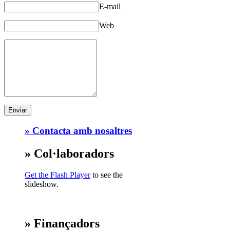
E-mail
Web
» Contacta amb nosaltres
» Col·laboradors
Get the Flash Player
to see the
slideshow.
» Finançadors