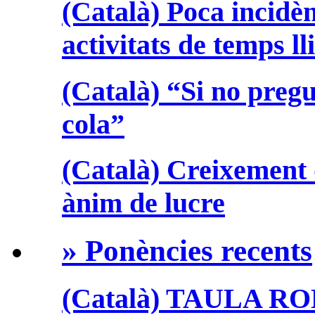
(Català) Poca incidèn
activitats de temps ll
(Català) “Si no preg
cola”
(Català) Creixement 
ànim de lucre
» Ponències recents
(Català) TAULA R