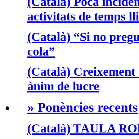
(Català) Poca incidèn
activitats de temps ll
(Català) “Si no preg
cola”
(Català) Creixement 
ànim de lucre
» Ponències recents
(Català) TAULA R