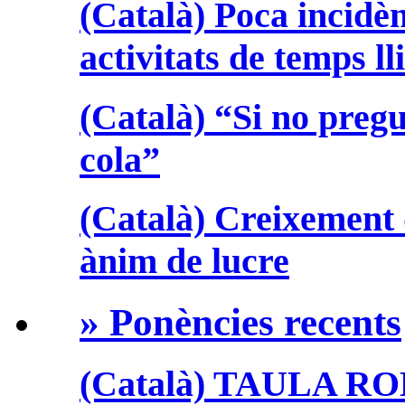
(Català) Poca incidèn
activitats de temps ll
(Català) “Si no preg
cola”
(Català) Creixement 
ànim de lucre
» Ponències recents
(Català) TAULA R