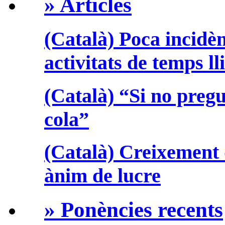
» Articles
(Català) Poca incidèn
activitats de temps ll
(Català) “Si no preg
cola”
(Català) Creixement 
ànim de lucre
» Ponències recents