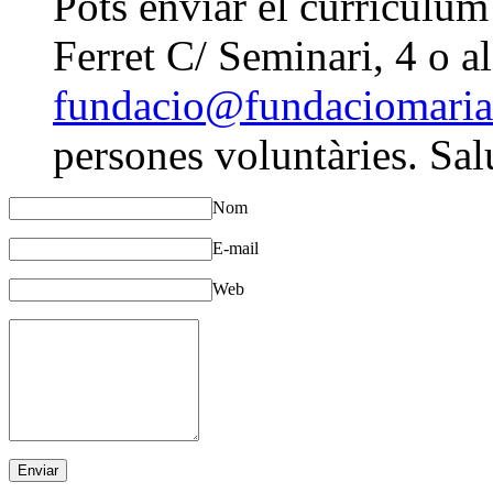
Pots enviar el currículum
Ferret C/ Seminari, 4 o a
fundacio@fundaciomariaf
persones voluntàries. Sal
Nom
E-mail
Web