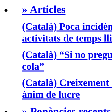
» Articles
(Català) Poca incidèn
activitats de temps ll
(Català) “Si no preg
cola”
(Català) Creixement 
ànim de lucre
» Ponències recents