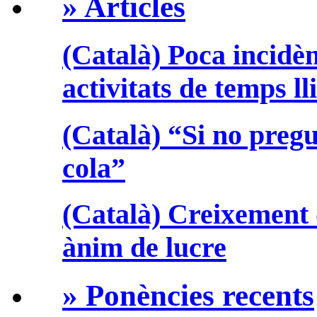
» Articles
(Català) Poca incidèn
activitats de temps ll
(Català) “Si no preg
cola”
(Català) Creixement 
ànim de lucre
» Ponències recents