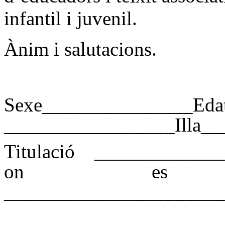
infantil i juvenil.
Ànim i salutacions.
Sexe_______________Eda
_________________Illa_
Titulació ____________
on es v
______________________