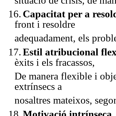
situació de crisis, de ma
16.
Capacitat per a reso
front i resoldre
adequadament, els probl
17.
Estil atribucional fle
èxits i els fracassos,
De manera flexible i objec
extrínsecs a
nosaltres mateixos, segon
18.
Motivació intrínseca